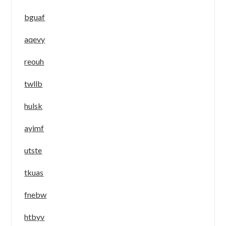
bguaf
aqevy
reouh
twllb
hulsk
ayimf
utste
tkuas
fnebw
htbyv