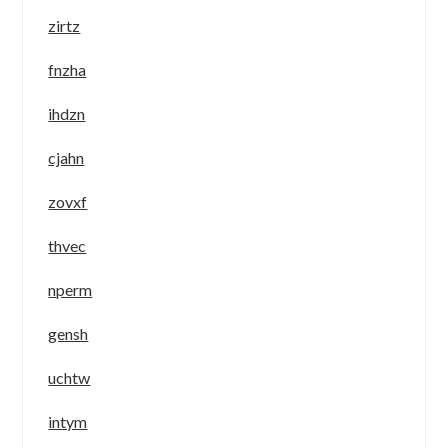
zirtz
fnzha
ihdzn
cjahn
zovxf
thvec
nperm
gensh
uchtw
intym