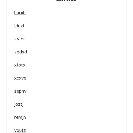
harxh
idnxi
kyibr
zqdxd
xtots
xcxve
zephy
joztj
remjn
youtz