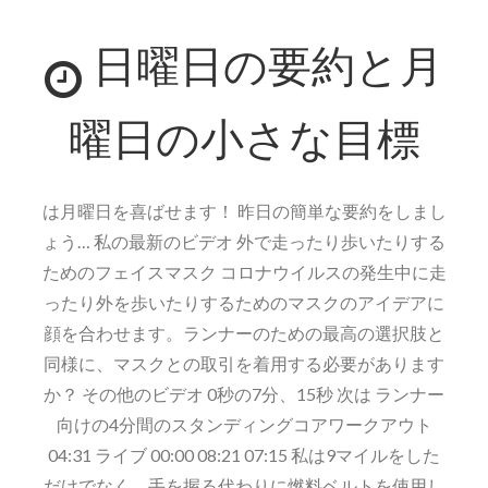
Repeat
日曜日の要約と月
2012
ハ
イ
曜日の小さな目標
ラ
イ
ト
は月曜日を喜ばせます！ 昨日の簡単な要約をしまし
投
ょう… 私の最新のビデオ 外で走ったり歩いたりする
稿
ためのフェイスマスク コロナウイルスの発生中に走
ったり外を歩いたりするためのマスクのアイデアに
顔を合わせます。ランナーのための最高の選択肢と
同様に、マスクとの取引を着用する必要があります
か？ その他のビデオ 0秒の7分、15秒 次は ランナー
向けの4分間のスタンディングコアワークアウト
04:31 ライブ 00:00 08:21 07:15 私は9マイルをした
だけでなく、手を握る代わりに燃料ベルトを使用し