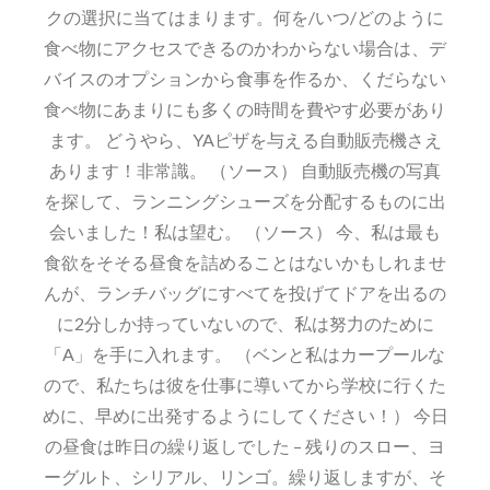
クの選択に当てはまります。何を/いつ/どのように
食べ物にアクセスできるのかわからない場合は、デ
バイスのオプションから食事を作るか、くだらない
食べ物にあまりにも多くの時間を費やす必要があり
ます。 どうやら、YAピザを与える自動販売機さえ
あります！非常識。 （ソース） 自動販売機の写真
を探して、ランニングシューズを分配するものに出
会いました！私は望む。 （ソース） 今、私は最も
食欲をそそる昼食を詰めることはないかもしれませ
んが、ランチバッグにすべてを投げてドアを出るの
に2分しか持っていないので、私は努力のために
「A」を手に入れます。 （ベンと私はカープールな
ので、私たちは彼を仕事に導いてから学校に行くた
めに、早めに出発するようにしてください！） 今日
の昼食は昨日の繰り返しでした – 残りのスロー、ヨ
ーグルト、シリアル、リンゴ。繰り返しますが、そ