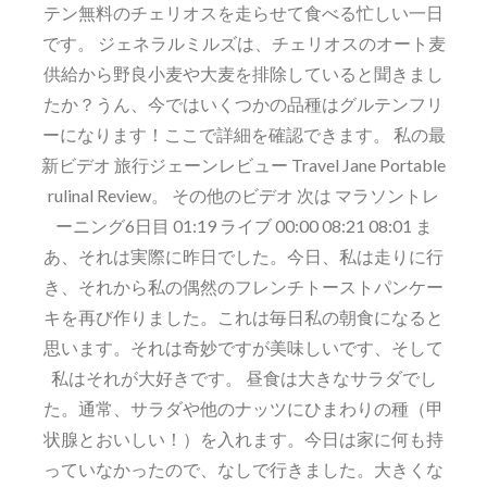
テン無料のチェリオスを走らせて食べる忙しい一日
です。 ジェネラルミルズは、チェリオスのオート麦
供給から野良小麦や大麦を排除していると聞きまし
たか？うん、今ではいくつかの品種はグルテンフリ
ーになります！ここで詳細を確認できます。 私の最
新ビデオ 旅行ジェーンレビュー Travel Jane Portable
rulinal Review。 その他のビデオ 次は マラソントレ
ーニング6日目 01:19 ライブ 00:00 08:21 08:01 ま
あ、それは実際に昨日でした。今日、私は走りに行
き、それから私の偶然のフレンチトーストパンケー
キを再び作りました。これは毎日私の朝食になると
思います。それは奇妙ですが美味しいです、そして
私はそれが大好きです。 昼食は大きなサラダでし
た。通常、サラダや他のナッツにひまわりの種（甲
状腺とおいしい！）を入れます。今日は家に何も持
っていなかったので、なしで行きました。大きくな