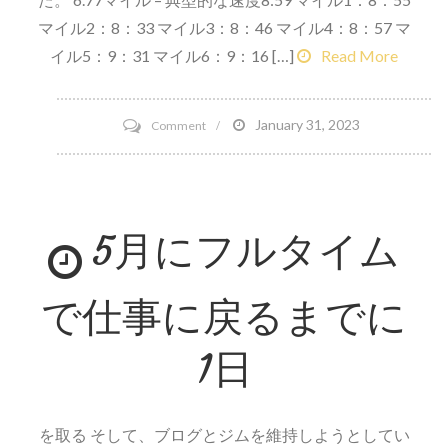
マイル2：8：33 マイル3：8：46 マイル4：8：57 マ
イル5：9：31 マイル6：9：16 […]
Read More
on
January 31, 2023
Comment
ビ
ー
チ
5月にフルタイム
レ
ッ
グ
で仕事に戻るまでに
3
グ
1日
レ
ー
ド
を取る そして、ブログとジムを維持しようとしてい