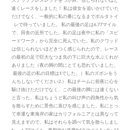
速くレースをしました！ 私は彼女を追いかけていた
だけでなく、一般的に私の番になるまでポルタトイ
レで待っていました。 私の最後の足は6.77マイル
で、田舎の近所でした。私の足は夜中に私の「スピ
ードワーク」から完全に死んでいた。私のクワッド
は信じられないほどきつく感じられたので、レース
の最初の足で巨大なつま先の下に巨大な水ぶくれが
ありました（夜の脚の間にとても恐れていました。
最後の足の私の目標は1でした。）私のズボンをう
んちしないでください2.） 私はチームに前夜に心を
駆け抜けただけでなく、この最後の脚には速くない
と言った。私はちょうど私の叫び声の四角性から気
を散らすために景色に喜びを感じました。私にとっ
て幸運な東海岸の家はカリフォルニアとは異なって
見えますので、私はそれらを調べて気を散らしまし
た。 6.77マイル – 典型的な速度8:59 マイル1：8：55