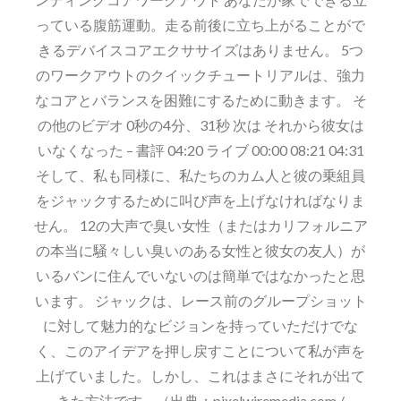
っている腹筋運動。走る前後に立ち上がることがで
きるデバイスコアエクササイズはありません。 5つ
のワークアウトのクイックチュートリアルは、強力
なコアとバランスを困難にするために動きます。 そ
の他のビデオ 0秒の4分、31秒 次は それから彼女は
いなくなった – 書評 04:20 ライブ 00:00 08:21 04:31
そして、私も同様に、私たちのカム人と彼の乗組員
をジャックするために叫び声を上げなければなりま
せん。 12の大声で臭い女性（またはカリフォルニア
の本当に騒々しい臭いのある女性と彼女の友人）が
いるバンに住んでいないのは簡単ではなかったと思
います。 ジャックは、レース前のグループショット
に対して魅力的なビジョンを持っていただけでな
く、このアイデアを押し戻すことについて私が声を
上げていました。しかし、これはまさにそれが出て
きた方法です… （出典：pixelwiremedia.com /