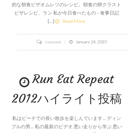
的な朝食ピザオムレツのレシピ。朝食の卵クラスト
ピザレシピ、ラン 私が今日食べたもの – 食事日記
[…]
Read More
on
January 24, 2023
Comment
5
月
に
Run Eat Repeat
フ
ル
タ
2012ハイライト投稿
イ
ム
で
私はビーチでの長い散歩を楽しんでいます… ディン
仕
プルの男… 私の最新のビデオ 悪い走りから学ぶ 悪い
事