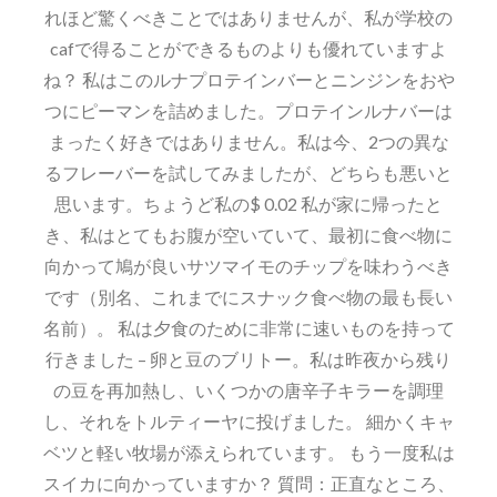
れほど驚くべきことではありませんが、私が学校の
cafで得ることができるものよりも優れていますよ
ね？ 私はこのルナプロテインバーとニンジンをおや
つにピーマンを詰めました。プロテインルナバーは
まったく好きではありません。私は今、2つの異な
るフレーバーを試してみましたが、どちらも悪いと
思います。ちょうど私の$ 0.02 私が家に帰ったと
き、私はとてもお腹が空いていて、最初に食べ物に
向かって鳩が良いサツマイモのチップを味わうべき
です（別名、これまでにスナック食べ物の最も長い
名前）。 私は夕食のために非常に速いものを持って
行きました – 卵と豆のブリトー。私は昨夜から残り
の豆を再加熱し、いくつかの唐辛子キラーを調理
し、それをトルティーヤに投げました。 細かくキャ
ベツと軽い牧場が添えられています。 もう一度私は
スイカに向かっていますか？ 質問：正直なところ、