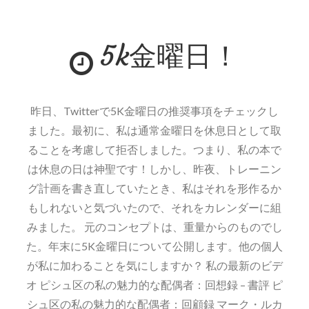
曜
日
5k金曜日！
の
要
約
と
昨日、Twitterで5K金曜日の推奨事項をチェックし
月
ました。最初に、私は通常金曜日を休息日として取
曜
ることを考慮して拒否しました。つまり、私の本で
日
は休息の日は神聖です！しかし、昨夜、トレーニン
の
グ計画を書き直していたとき、私はそれを形作るか
小
もしれないと気づいたので、それをカレンダーに組
さ
みました。 元のコンセプトは、重量からのものでし
な
た。年末に5K金曜日について公開します。他の個人
目
が私に加わることを気にしますか？ 私の最新のビデ
標
オ ピシュ区の私の魅力的な配偶者：回想録 – 書評 ピ
シュ区の私の魅力的な配偶者：回顧録 マーク・ルカ