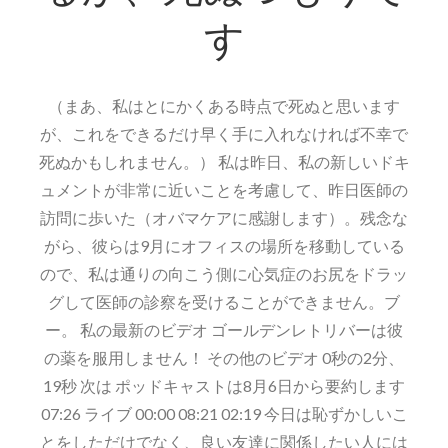
ル
す
（まあ、私はとにかくある時点で死ぬと思います
が、これをできるだけ早く手に入れなければ不幸で
死ぬかもしれません。） 私は昨日、私の新しいドキ
ュメントが非常に近いことを考慮して、昨日医師の
訪問に歩いた（オバマケアに感謝します）。残念な
がら、彼らは9月にオフィスの場所を移動している
ので、私は通りの向こう側に心気症のお尻をドラッ
グして医師の診察を受けることができません。ブ
ー。 私の最新のビデオ ゴールデンレトリバーは彼
の薬を服用しません！ その他のビデオ 0秒の2分、
19秒 次は ポッドキャストは8月6日から要約します
07:26 ライブ 00:00 08:21 02:19 今日は恥ずかしいこ
とをしただけでなく、良い友達に関係したい人には