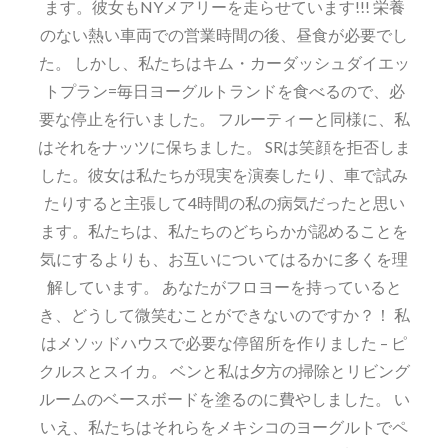
ます。彼女もNYメアリーを走らせています!!! 栄養
のない熱い車両での営業時間の後、昼食が必要でし
た。 しかし、私たちはキム・カーダッシュダイエッ
トプラン=毎日ヨーグルトランドを食べるので、必
要な停止を行いました。 フルーティーと同様に、私
はそれをナッツに保ちました。 SRは笑顔を拒否しま
した。彼女は私たちが現実を演奏したり、車で試み
たりすると主張して4時間の私の病気だったと思い
ます。私たちは、私たちのどちらかが認めることを
気にするよりも、お互いについてはるかに多くを理
解しています。 あなたがフロヨーを持っていると
き、どうして微笑むことができないのですか？！ 私
はメソッドハウスで必要な停留所を作りました – ピ
クルスとスイカ。 ベンと私は夕方の掃除とリビング
ルームのベースボードを塗るのに費やしました。 い
いえ、私たちはそれらをメキシコのヨーグルトでペ