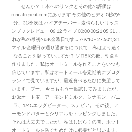
せんか？！ 本へのリンクとその他の評価は
runeatrepeat.comにあります その他のビデオ 0秒の5
分、31秒 次は ハイアチーバー – 素晴らしいリッス
ンブックレビュー 06:12 ライブ 00:00 08:21 05:31 こ
れが私の最初の5K金曜日です… 7/9/10 – 27:50で3.1
マイル 金曜日が通り過ぎるにつれて、私はより速く
なることを願っていますか？ ソロ5Kの後、朝食を
作りました。私はオートミールを作ることをいつも
信じています。私はオートミールを定期的にブログ
ランドで見ていますが、最近食べるたびに失望して
います。ブー。 今日ももう一度試してみましたが、
1/3cオート麦、アーモンドミルク、シナモン、バニ
ラ、1/4Cエッグビーター、ステビア。 その後、ア
ーモンドバターとシリアルをトッピングしました。
それは大丈夫でしたが、私はしばらくの間、ホット
オートミールを防ぐためだけに必要だと思います。