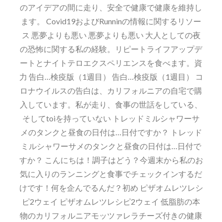
のアイデアの間に走り、安全で健康で健康を維持し
ます。 Covid19およびRunninの情報に関するリソー
ス 悪夢よりも悪い 悪夢よりも悪い 大人としての夜
の恐怖に関する私の経験。リピートライフアップデ
ートとナイトテロエクスペリエンスを食べます。資
力 告白…検疫版（1週目） 告白…検疫版（1週目） コ
ロナウイルスの告白は、カリフォルニアの自宅で購
入しています。私が走り、食事の世話をしている、
そしてtoiを持っていない トレッドミルシャワーサ
メのタンクと昼食の日付は…日付ですか？ トレッド
ミルシャワーサメのタンクと昼食の日付は…日付で
すか？ こんにちは！調子はどう？今週末から私のお
気に入りのランニングと食事でチェックインするだ
けです！何を企んでるんだ？初め ピザオムレツレシ
ピ2ウェイ ピザオムレツレシピ2ウェイ 低脂肪の本
物のカリフォルニアモッツァレラチーズ付きの健康