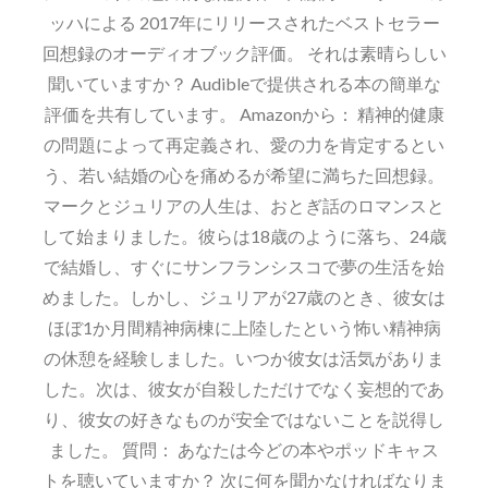
ッハによる 2017年にリリースされたベストセラー
回想録のオーディオブック評価。 それは素晴らしい
聞いていますか？ Audibleで提供される本の簡単な
評価を共有しています。 Amazonから： 精神的健康
の問題によって再定義され、愛の力を肯定するとい
う、若い結婚の心を痛めるが希望に満ちた回想録。
マークとジュリアの人生は、おとぎ話のロマンスと
して始まりました。彼らは18歳のように落ち、24歳
で結婚し、すぐにサンフランシスコで夢の生活を始
めました。しかし、ジュリアが27歳のとき、彼女は
ほぼ1か月間精神病棟に上陸したという怖い精神病
の休憩を経験しました。いつか彼女は活気がありま
した。次は、彼女が自殺しただけでなく妄想的であ
り、彼女の好きなものが安全ではないことを説得し
ました。 質問： あなたは今どの本やポッドキャス
トを聴いていますか？ 次に何を聞かなければなりま