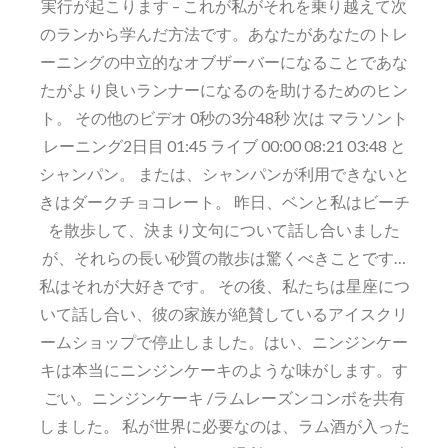
実行が起こります – これが私がそれを乗り越えて次
に
のランから学んだ方法です。あなたがあなたのトレ
戻
ーニングの中立的なオブザーバーになることであな
る
たがより良いランナーになるのを助けるためのヒン
ま
ト。 その他のビデオ 0秒の3分48秒 次は マラソント
で
レーニング2日目 01:45 ライブ 00:00 08:21 03:48 と
に
シャンパン。 または、シャンパンが利用できないと
1
きはダークチョコレート。 昨日、ベンと私はビーチ
日
を散歩して、決まり文句について話し合いました
が、それらの長い砂質の散歩は驚くべきことです…
私はそれが大好きです。 その後、私たちは星座につ
いて話し合い、彼の家族が絶賛しているアイスクリ
ームショップで停止しました。はい、ニンジンケー
キは本当にニンジンケーキのような味がします。す
ごい。ニンジンケーキ /ラムレーズンコンボを共有
しました。 私が世界に必要なのは、ラム酒が入った