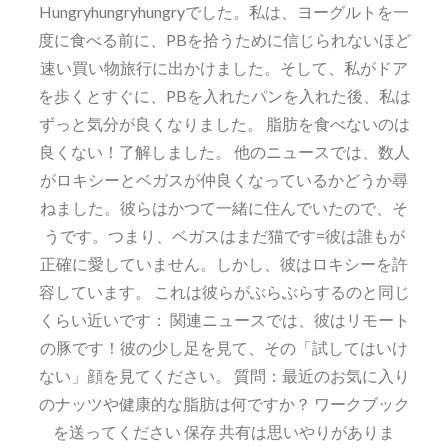
Hungryhungryhungryでした。私は、ヨーグルトを一
度に食べる前に、PBを拾うために信じられないほど
速い買い物旅行に出かけました。そして、私がドア
を歩くとすぐに、PBを入れたパンを入れた後、私は
ずっと気分が良くなりました。 脂肪を食べないのは
良くない！了解しました。 他のニュースでは、数人
がロキシーとベガスが仲良くなっているかどうか尋
ねました。彼らはかつて一緒に住んでいたので、そ
うです。つまり、ベガスはまだ猫です=彼は誰もが
正確に愛していません。しかし、彼はロキシーを許
容しています。 これは彼らがぶらぶらするのと同じ
くらい近いです： 関連ニュースでは、彼はリモート
の豚です！彼の少し足を見て、その「試してはいけ
ない」顔を見てください。 質問：最近のお気に入り
のナッツや健康的な脂肪は何ですか？ ワークブック
を送ってください 保存 共有は思いやりがありま