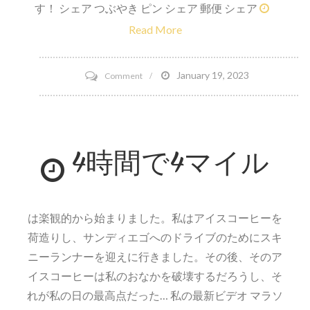
す！ シェア つぶやき ピン シェア 郵便 シェア
Read More
on
January 19, 2023
Comment
脂
肪
は
4時間で4マイル
あ
り
ま
せ
は楽観的から始まりました。私はアイスコーヒーを
ん
荷造りし、サンディエゴへのドライブのためにスキ
ニーランナーを迎えに行きました。その後、そのア
イスコーヒーは私のおなかを破壊するだろうし、そ
れが私の日の最高点だった… 私の最新ビデオ マラソ