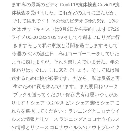
B
ます 私の最新のビデオ Covid 19抗体検査 Covid19抗
体検査を受けました。これがどのように進んだか、
そして結果です！ その他のビデオ 0秒の5分、19秒
次は ポッドキャストは8月6日から要約します 07:26
ライブ 00:00 08:21 05:19 そして今週末フロリダに行
きます そして私の家族と時間を過ごします そして
今週のベンの誕生日… 私はゴーゴーゴーをしていた
ように感じますが、それを楽しんでいません。年の
終わりはすぐにここに来るでしょう、そして私は減
速するために秒が必要です。 だから、私は反省と再
生のために夜を休んでいます。 また明日ね ワーク
ブックを送ってください 保存 共有は思いやりがあ
ります！ シェア つぶやき ピン シェア 郵便 シェア こ
れらを選択してください： ランニングとコロナウイ
ルスの情報とリソース ランニングとコロナウイルス
の情報とリソース コロナウイルスのアウトブレイク