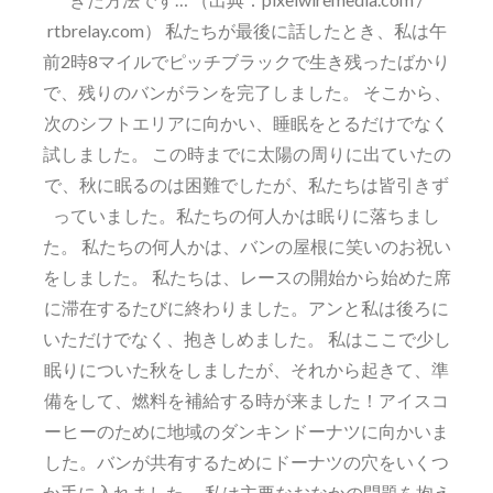
rtbrelay.com） 私たちが最後に話したとき、私は午
前2時8マイルでピッチブラックで生き残ったばかり
で、残りのバンがランを完了しました。 そこから、
次のシフトエリアに向かい、睡眠をとるだけでなく
試しました。 この時までに太陽の周りに出ていたの
で、秋に眠るのは困難でしたが、私たちは皆引きず
っていました。私たちの何人かは眠りに落ちまし
た。 私たちの何人かは、バンの屋根に笑いのお祝い
をしました。 私たちは、レースの開始から始めた席
に滞在するたびに終わりました。アンと私は後ろに
いただけでなく、抱きしめました。 私はここで少し
眠りについた秋をしましたが、それから起きて、準
備をして、燃料を補給する時が来ました！アイスコ
ーヒーのために地域のダンキンドーナツに向かいま
した。バンが共有するためにドーナツの穴をいくつ
か手に入れました。 私は主要なおなかの問題を抱え