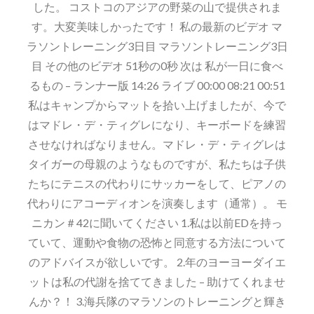
した。 コストコのアジアの野菜の山で提供されま
レ
す。大変美味しかったです！ 私の最新のビデオ マ
ッ
ラソントレーニング3日目 マラソントレーニング3日
ド
目 その他のビデオ 51秒の0秒 次は 私が一日に食べ
ス
るもの – ランナー版 14:26 ライブ 00:00 08:21 00:51
タ
私はキャンプからマットを拾い上げましたが、今で
ッ
はマドレ・デ・ティグレになり、キーボードを練習
フ
させなければなりません。マドレ・デ・ティグレは
ィ
タイガーの母親のようなものですが、私たちは子供
ン
たちにテニスの代わりにサッカーをして、ピアノの
グ
代わりにアコーディオンを演奏します（通常）。 モ
ニカン＃42に聞いてください 1.私は以前EDを持っ
ていて、運動や食物の恐怖と同意する方法について
のアドバイスが欲しいです。 2.年のヨーヨーダイエ
ットは私の代謝を捨ててきました – 助けてくれませ
んか？！ 3.海兵隊のマラソンのトレーニングと輝き