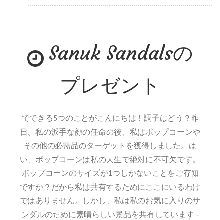
サ
ー
フ
Sanuk Sandalsの
シ
テ
ィ
プレゼント
ハ
ー
フ
でできる5つのことがこんにちは！調子はどう？昨
マ
日、私の派手な顔の任命の後、私はポップコーンや
ラ
その他の必需品のターゲットを獲得しました。は
ソ
い、ポップコーンは私の人生で絶対に不可欠です。
ン
ポップコーンのサイズが1つしかないことをご存知
エ
ですか？だから私は共有するためにここにいるわけ
キ
ではありません。しかし、私は私のお気に入りのサ
ス
ンダルのために素晴らしい景品を共有しています –