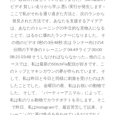
ビデオ 貧しい走りから学ぶ 悪い実行が発生します –
ここで私がそれを通り過ぎた方法と、次のランから
発見された方法です。あなたを支援するアイデア
は、あなたのトレーニングの中立的な見物人になる
ことで、はるかに優れたランナーになりました。 そ
の他のビデオ 0秒の3分48秒 次は ランナー向けの4
分間の下半身のトレーニング 04:49 ライブ 00:00
08:21 03:48 そうしなければならなかった… 他のニュ
ースでは、私は最新のStitchFix配信が好きです。こ
のトップとマキシガウンの夢が作られています。 そ
して、私は昨日と今日と同様に刺激を受けたのは大
したことでした。 金曜日の夜、私はお祝いの動物で
した。 そして、「パーティーアニマル」によって、
私は私のリル動物でカウチポテトを示します。 そこ
で昨日、私はInstagramで、最近苦労して以来、ト
レーニングに再び焦点を合わせているだけでなく、