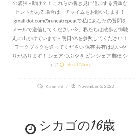
の緊張 – 助け？！ これらの覗き見に追加する貴重な
ヒントがある場合は、チャイムをお願いします！
gmail dot comのruneatrepeatで私にあなたの質問を
メールで送信してください 今、私たちは散歩と御馳
走に出かけています – 明日YAを参照してください！
ワークブックを送ってください 保存 共有は思いや
りがあります！ シェア つぶやき ピン シェア 郵便 シ
ェア
Read More
on
November 5, 2022
Comment
モ
ニ
カ
シカゴの16歳
ン
＃
42