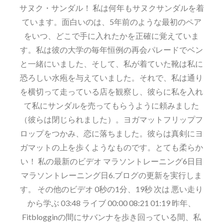
ポ
サヌク・サンダル！ 私は何年もサヌクサンダルを着
ています。面白いのは、5年前のような最初のペア
をいつ、どこで手に入れたかを正確に覚えていま
す。私は彼の大学の毎年恒例の再会パレードでベン
と一緒にいました、そして、私が着ていた靴は私に
恐ろしい水疱を与えていました。それで、私は通り
を横切って走っている店を観察し、彼らに私を入れ
て私にサンダルを売ってもらうように頼みました
（彼らは閉じられました）。ヨガマットフリップフ
ロップをつかみ、恋に落ちました。彼らは真剣にヨ
ガマットの上を歩くようなものです。とても柔らか
い！ 私の最新のビデオ マラソントレーニング6日目
マラソントレーニング日6.ブログの更新を実行しま
す。 その他のビデオ 0秒の1分、19秒 次は 悪い走り
から学ぶ 03:48 ライブ 00:00 08:21 01:19 昨年、
Fitblogginの間にサバンナを歩き回っている間、私