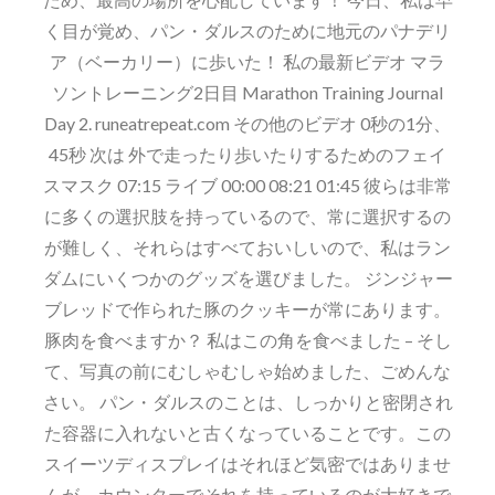
く目が覚め、パン・ダルスのために地元のパナデリ
ア（ベーカリー）に歩いた！ 私の最新ビデオ マラ
ソントレーニング2日目 Marathon Training Journal
Day 2. runeatrepeat.com その他のビデオ 0秒の1分、
45秒 次は 外で走ったり歩いたりするためのフェイ
スマスク 07:15 ライブ 00:00 08:21 01:45 彼らは非常
に多くの選択肢を持っているので、常に選択するの
が難しく、それらはすべておいしいので、私はラン
ダムにいくつかのグッズを選びました。 ジンジャー
ブレッドで作られた豚のクッキーが常にあります。
豚肉を食べますか？ 私はこの角を食べました – そし
て、写真の前にむしゃむしゃ始めました、ごめんな
さい。 パン・ダルスのことは、しっかりと密閉され
た容器に入れないと古くなっていることです。この
スイーツディスプレイはそれほど気密ではありませ
んが、カウンターでそれを持っているのが大好きで