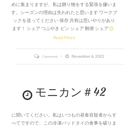
めに集まりますが、私は贈り物をする緊張を嫌いま
す。シーズンの理由は失われたと思います ワークブ
ックを送ってください 保存 共有は思いやりがあり
ます！ シェア つぶやき ピン シェア 郵便 シェア
Read More
on
November 6, 2022
Comment
私
の
最
モニカン＃42
初
の
コ
ー
に聞いてください。私はいつもの昼食容疑者からす
ン
べてですので、この冷凍パッドタイの食事を破りま
ブ