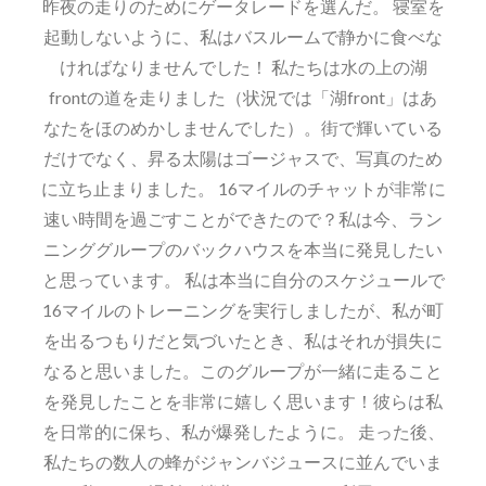
昨夜の走りのためにゲータレードを選んだ。 寝室を
起動しないように、私はバスルームで静かに食べな
ければなりませんでした！ 私たちは水の上の湖
frontの道を走りました（状況では「湖front」はあ
なたをほのめかしませんでした）。街で輝いている
だけでなく、昇る太陽はゴージャスで、写真のため
に立ち止まりました。 16マイルのチャットが非常に
速い時間を過ごすことができたので？私は今、ラン
ニンググループのバックハウスを本当に発見したい
と思っています。 私は本当に自分のスケジュールで
16マイルのトレーニングを実行しましたが、私が町
を出るつもりだと気づいたとき、私はそれが損失に
なると思いました。このグループが一緒に走ること
を発見したことを非常に嬉しく思います！彼らは私
を日常的に保ち、私が爆発したように。 走った後、
私たちの数人の蜂がジャンバジュースに並んでいま